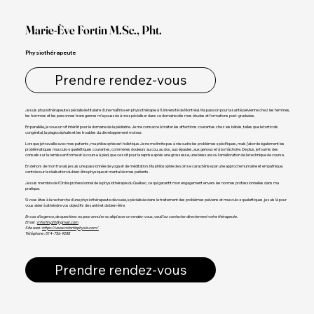
Marie-Ève Fortin M.Sc., Pht.
Physiothérapeute
Prendre rendez-vous
Je suis physiothérapeute spécialisée titulaire d’une maîtrise en physiothérapie à l’Université de Montréal. Ma passion pour la santé pelvienne chez les femmes,
les hommes et les personnes transgenres m’a poussée à me spécialiser dans ce domaine dès mes études et formations post-graduées.
En parallèle, je voue un vif intérêt pour le domaine de la pédiatrie. Je me consacre à traiter les affections courantes chez les bébés, telles que le torticolis
congénital, la plagiocéphalie et les troubles du développement moteur.
Lorsque je travaille avec mes patients, ma philosophie est holistique. Je ne me limite pas à résoudre les problèmes spécifiques, mais j’aborde également les
problématiques musculo-squelettiques courantes, comme les douleurs au cou, au dos, aux épaules, aux genoux et à la mâchoire. De plus, je fournis des
conseils sur la remise en forme et la course à pied, que ce soit pour la reprise après une grossesse, une blessure ou l'amélioration de la technique de course.
En dehors de mon travail, je suis une passionnée de yoga et de méditation. Ma philosophie de soin se caractérise par une approche humaine et empathique,
centrée sur la réalisation du bien-être physique et mental de mes patients.
Je suis membre de l'Ordre professionnel de la physiothérapie du Québec, ce qui garantit mon engagement envers les normes professionnelles dans ma
pratique.
Si vous êtes à la recherche d’une physiothérapeute dévouée, spécialisée dans le traitement des problèmes pelviens et musculo-squelettiques, je suis là pour
vous aider à atteindre vos objectifs de santé et de bien-être.
En cas d’urgence, de questions ou pour annuler ou déplacer un rendez-vous, veuillez contacter directement votre thérapeute.
Email :
mfortin.pht@gmail.com
Site web :
https://www.mfortinphysio.com/
Téléphone : 514-756-9288
Prendre rendez-vous