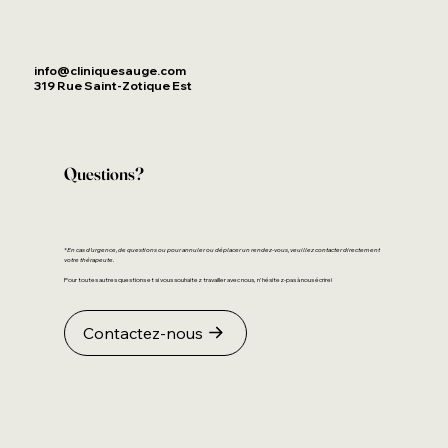
info@cliniquesauge.com
319 Rue Saint-Zotique Est
Questions?
*En cas d’urgence, de questions ou pour annuler ou déplacer un rendez-vous, veuillez contacter directement
votre thérapeute.
Pour toutes autres questions et si vous souhaitez travailler avec nous, n'hésitez-pas à nous écrire!
Contactez-nous