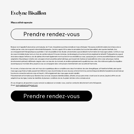
Evelyne Bisaillon
Massothérapeute
Prendre rendez-vous
Bonjour! Je m'appelle Evelyne et je cummule plus de 10 ans d'expérience professionnelle en massothérapie. Très jeune, j'ai été introduite à la richesse de ce
métier par les soins de ma grand-mère kinésithérapeute. J’ai donc appris tôt la valeur incalculable d'un toucher bienveillant, ainsi que les bienfaits d'un
accompagnement thérapeutique au quotidien. C'est en parallèle à mes études universitaires que j'ai débuté ma formation en massage suédois. Ce fût un coup
de coeur immédiat et plus tard, un choix de carrière naturel. À travers le temps, j'ai développé un toucher profond, englobant et attentif. Pratiquante du yoga et
de la danse depuis l'enfance, ces disciplines informent également mon toucher et ma sensibilité au corps, que je perçois comme une entité fluide en constante
adaptation. Ma pratique s'oriente vers une approche et une philosophie holistique, qui me permet d'adresser la pluralité de votre corps (physique, mental,
émotionnel et spirituel) à différents degrés selon vos besoins du moment, et améliore globalement la qualité de mes soins. Moi-même en quête d'un équilibre
dynamique pour mon bien-être, j'aspire à vous accompagner dans votre propre cheminement vers la santé et l'harmonie.
En ce sens, si la base de mes soins est musculo-squeletique, elle se complète avec deux formations de soins énergétiques, la Polarité et le Reiki, ainsi que le
massage yoga-thaï sur table, qui permet d'étirer le corps en profondeur et avec douceur, et le lomi lomi nui, une technique de détente hawaïenne ancestrale qui
favorise la connection entre le corps et l'esprit. J'offre également des massages en péri-natalité.
Présentement en formation pour étendre mes services à la jeune clientèle (bébés, enfants) et aux personnes vivant avec le cancer, j'aspire à offrir un soin
adapté à tous les âges, toutes les identités et plusieurs conditions de vie. Au plaisir de faire votre connaissance!
En cas d’urgence, de questions ou pour annuler ou déplacer un rendez-vous, veuillez contacter directement votre thérapeute.
Email :
evelynebisaillon@gmail.com
Prendre rendez-vous