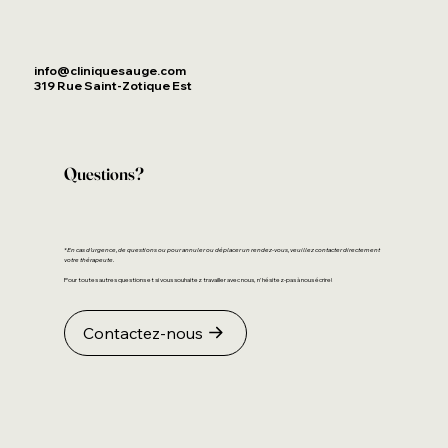
info@cliniquesauge.com
319 Rue Saint-Zotique Est
Questions?
*En cas d’urgence, de questions ou pour annuler ou déplacer un rendez-vous, veuillez contacter directement
votre thérapeute.
Pour toutes autres questions et si vous souhaitez travailler avec nous, n'hésitez-pas à nous écrire!
Contactez-nous